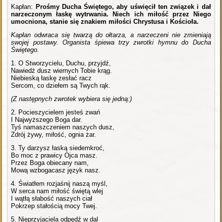
Kapłan:
Prośmy Ducha Świętego, aby uświęcił ten związek i dał
narzeczonym łaskę wytrwania. Niech ich miłość przez Niego
umocniona, stanie się znakiem miłości Chrystusa i Kościoła.
Kapłan odwraca się twarzą do ołtarza, a narzeczeni nie zmieniają
swojej postawy. Organista śpiewa trzy zwrotki hymnu do Ducha
Świętego.
1. O Stworzycielu, Duchu, przyjdź,
Nawiedź dusz wiernych Tobie krąg.
Niebieską łaskę zesłać racz
Sercom, co dziełem są Twych rąk.
(Z następnych zwrotek wybiera się jedną:)
2. Pocieszycielem jesteś zwań
I Najwyższego Boga dar.
Tyś namaszczeniem naszych dusz,
Zdrój żywy, miłość, ognia żar.
3. Ty darzysz łaską siedemkroć,
Bo moc z prawicy Ojca masz.
Przez Boga obiecany nam,
Mową wzbogacasz język nasz.
4. Światłem rozjaśnij naszą myśl,
W serca nam miłość świętą wlej
I wątłą słabość naszych ciał
Pokrzep stałością mocy Twej.
5. Nieprzyjaciela odpędź w dal