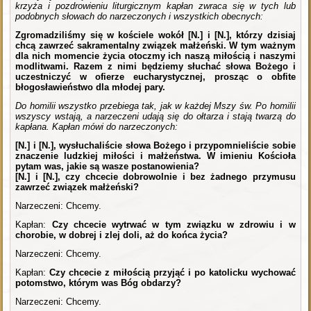
krzyża i pozdrowieniu liturgicznym kapłan zwraca się w tych lub
podobnych słowach do narzeczonych i wszystkich obecnych:
Zgromadziliśmy się w kościele wokół [N.] i [N.], którzy dzisiaj
chcą zawrzeć sakramentalny związek małżeński. W tym ważnym
dla nich momencie życia otoczmy ich naszą miłością i naszymi
modlitwami. Razem z nimi będziemy słuchać słowa Bożego i
uczestniczyć w ofierze eucharystycznej, prosząc o obfite
błogosławieństwo dla młodej pary.
Do homilii wszystko przebiega tak, jak w każdej Mszy św. Po homilii
wszyscy wstają, a narzeczeni udają się do ołtarza i stają twarzą do
kapłana. Kapłan mówi do narzeczonych:
[N.] i [N.], wysłuchaliście słowa Bożego i przypomnieliście sobie
znaczenie ludzkiej miłości i małżeństwa. W imieniu Kościoła
pytam was, jakie są wasze postanowienia?
[N.] i [N.], czy chcecie dobrowolnie i bez żadnego przymusu
zawrzeć związek małżeński?
Narzeczeni: Chcemy.
Kapłan:
Czy chcecie wytrwać w tym związku w zdrowiu i w
chorobie, w dobrej i zlej doli, aż do końca życia?
Narzeczeni: Chcemy.
Kapłan:
Czy chcecie z miłością przyjąć i po katolicku wychować
potomstwo, którym was Bóg obdarzy?
Narzeczeni: Chcemy.