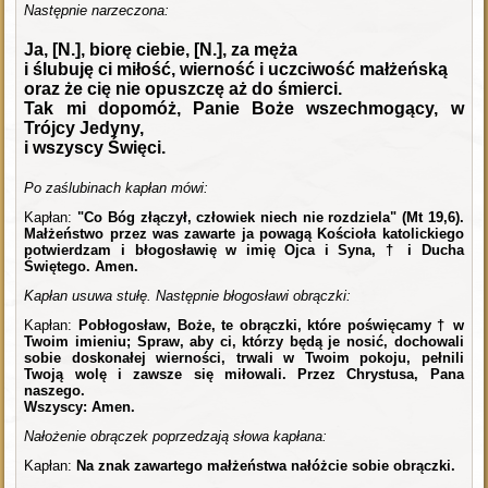
Następnie narzeczona:
Ja, [N.], biorę ciebie, [N.], za męża
i ślubuję ci miłość, wierność i uczciwość małżeńską
oraz że cię nie opuszczę aż do śmierci.
Tak mi dopomóż, Panie Boże wszechmogący, w
Trójcy Jedyny,
i wszyscy Święci.
Po zaślubinach kapłan mówi:
Kapłan:
"Co Bóg złączył, człowiek niech nie rozdziela" (Mt 19,6).
Małżeństwo przez was zawarte ja powagą Kościoła katolickiego
potwierdzam i błogosławię w imię Ojca i Syna, † i Ducha
Świętego. Amen.
Kapłan usuwa stułę. Następnie błogosławi obrączki:
Kapłan:
Pobłogosław, Boże, te obrączki, które poświęcamy † w
Twoim imieniu; Spraw, aby ci, którzy będą je nosić, dochowali
sobie doskonałej wierności, trwali w Twoim pokoju, pełnili
Twoją wolę i zawsze się miłowali. Przez Chrystusa, Pana
naszego.
Wszyscy: Amen.
Nałożenie obrączek poprzedzają słowa kapłana:
Kapłan:
Na znak zawartego małżeństwa nałóżcie sobie obrączki.