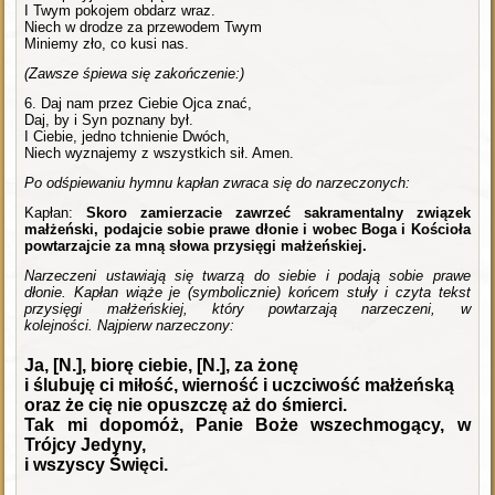
I Twym pokojem obdarz wraz.
Niech w drodze za przewodem Twym
Miniemy zło, co kusi nas.
(Zawsze śpiewa się zakończenie:)
6. Daj nam przez Ciebie Ojca znać,
Daj, by i Syn poznany był.
I Ciebie, jedno tchnienie Dwóch,
Niech wyznajemy z wszystkich sił. Amen.
Po odśpiewaniu hymnu kapłan zwraca się do narzeczonych:
Kapłan:
Skoro zamierzacie zawrzeć sakramentalny związek
małżeński, podajcie sobie prawe dłonie i wobec Boga i Kościoła
powtarzajcie za mną słowa przysięgi małżeńskiej.
Narzeczeni ustawiają się twarzą do siebie i podają sobie prawe
dłonie. Kapłan wiąże je (symbolicznie) końcem stuły i czyta tekst
przysięgi małżeńskiej, który powtarzają narzeczeni, w
kolejności. Najpierw narzeczony:
Ja, [N.], biorę ciebie, [N.], za żonę
i ślubuję ci miłość, wierność i uczciwość małżeńską
oraz że cię nie opuszczę aż do śmierci.
Tak mi dopomóż, Panie Boże wszechmogący, w
Trójcy Jedyny,
i wszyscy Święci.