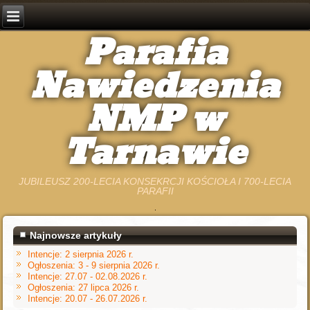
Parafia
Nawiedzenia
NMP w
Tarnawie
JUBILEUSZ 200-LECIA KONSEKRCJI KOŚCIOŁA I 700-LECIA
PARAFII
Najnowsze artykuły
Intencje: 2 sierpnia 2026 r.
Ogłoszenia: 3 - 9 sierpnia 2026 r.
Intencje: 27.07 - 02.08.2026 r.
Ogłoszenia: 27 lipca 2026 r.
Intencje: 20.07 - 26.07.2026 r.