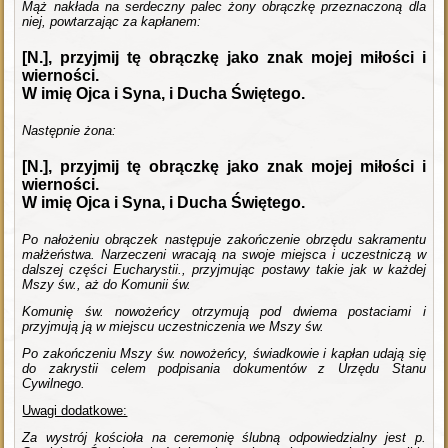
Mąż nakłada na serdeczny palec żony obrączkę przeznaczoną dla
niej, powtarzając za kapłanem:
[N.], przyjmij tę obrączkę jako znak mojej miłości i
wierności.
W imię Ojca i Syna, i Ducha Świętego.
Następnie żona:
[N.], przyjmij tę obrączkę jako znak mojej miłości i
wierności.
W imię Ojca i Syna, i Ducha Świętego.
Po nałożeniu obrączek następuje zakończenie obrzędu sakramentu
małżeństwa. Narzeczeni wracają na swoje miejsca i uczestniczą w
dalszej części Eucharystii., przyjmując postawy takie jak w każdej
Mszy św., aż do Komunii św.
Komunię św. nowożeńcy otrzymują pod dwiema postaciami i
przyjmują ją w miejscu uczestniczenia we Mszy św.
Po zakończeniu Mszy św. nowożeńcy, świadkowie i kapłan udają się
do zakrystii celem podpisania dokumentów z Urzędu Stanu
Cywilnego.
Uwagi dodatkowe:
Za wystrój kościoła na ceremonię ślubną odpowiedzialny jest p.